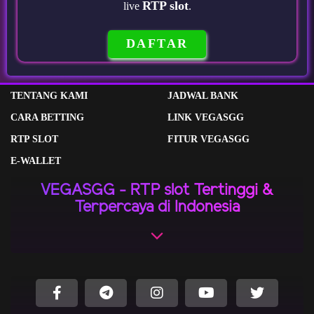
RTP slot
live
.
DAFTAR
TENTANG KAMI
JADWAL BANK
CARA BETTING
LINK VEGASGG
RTP SLOT
FITUR VEGASGG
E-WALLET
VEGASGG - RTP slot Tertinggi &
Terpercaya di Indonesia