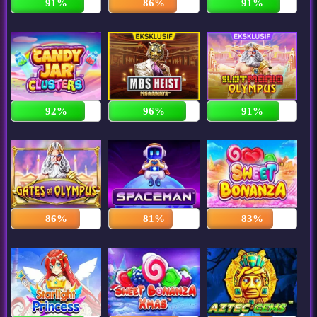
91%
86%
91%
92%
96%
91%
86%
81%
83%