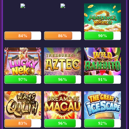
84%
86%
90%
97%
96%
91%
83%
96%
92%