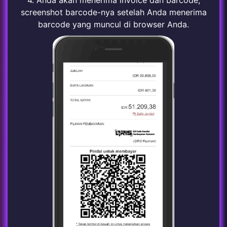
4. Anda akan menerima invoice dan barcode,
screenshot barcode-nya setelah Anda menerima
barcode yang muncul di browser Anda.