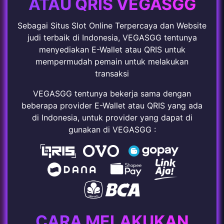
ATAU QRIS VEGASGG
Sebagai Situs Slot Online Terpercaya dan Website
judi terbaik di Indonesia, VEGASGG tentunya
menyediakan E-Wallet atau QRIS untuk
mempermudah pemain untuk melakukan
transaksi
VEGASGG tentunya bekerja sama dengan
beberapa provider E-Wallet atau QRIS yang ada
di Indonesia, untuk provider yang dapat di
gunakan di VEGASGG :
CARA MELAKUKAN