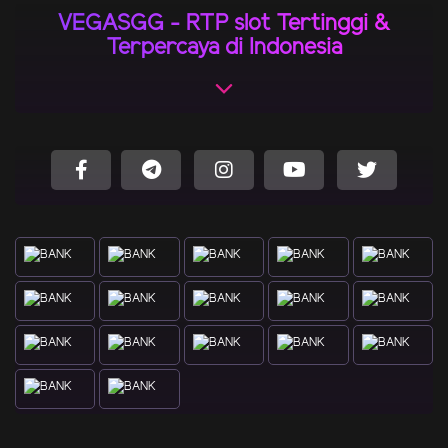
VEGASGG - RTP slot Tertinggi &
Terpercaya di Indonesia