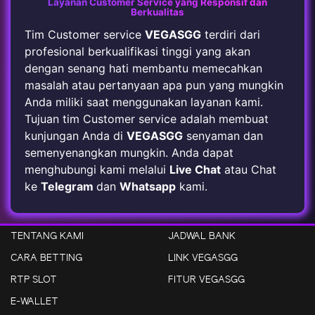
Layanan Customer Service yang Responsif dan
Berkualitas
Tim Customer service
VEGASGG
terdiri dari
profesional berkualifikasi tinggi yang akan
dengan senang hati membantu memecahkan
masalah atau pertanyaan apa pun yang mungkin
Anda miliki saat menggunakan layanan kami.
Tujuan tim Customer service adalah membuat
kunjungan Anda di
VEGASGG
senyaman dan
semenyenangkan mungkin. Anda dapat
menghubungi kami melalui
Live Chat
atau Chat
ke
Telegram
dan
Whatsapp
kami.
TENTANG KAMI
JADWAL BANK
CARA BETTING
LINK VEGASGG
RTP SLOT
FITUR VEGASGG
E-WALLET