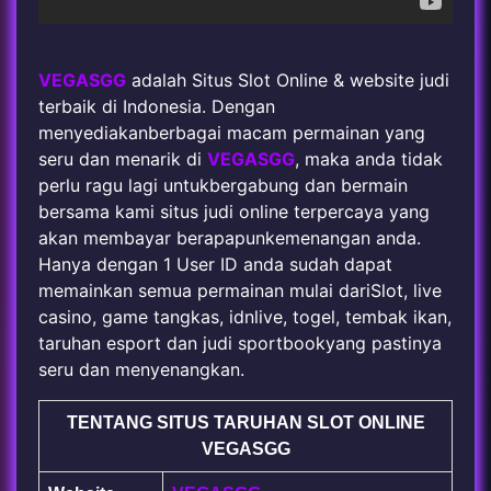
VEGASGG
adalah Situs
Slot Online
& website judi
terbaik di Indonesia. Dengan
menyediakanberbagai macam permainan yang
seru dan menarik di
VEGASGG
, maka anda tidak
perlu ragu lagi untukbergabung dan bermain
bersama kami situs judi online terpercaya yang
akan membayar berapapunkemenangan anda.
Hanya dengan 1 User ID anda sudah dapat
memainkan semua permainan mulai dariSlot, live
casino, game tangkas, idnlive, togel, tembak ikan,
taruhan esport dan judi sportbookyang pastinya
seru dan menyenangkan.
TENTANG SITUS TARUHAN SLOT ONLINE
VEGASGG