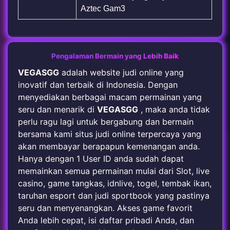
Aztec Gam3
Pengalaman Bermain yang Lebih Baik
VEGASGG
adalah website judi online yang
inovatif dan terbaik di Indonesia. Dengan
menyediakan berbagai macam permainan yang
seru dan menarik di
VEGASGG
, maka anda tidak
perlu ragu lagi untuk bergabung dan bermain
bersama kami situs judi online terpercaya yang
akan membayar berapapun kemenangan anda.
Hanya dengan 1 User ID anda sudah dapat
memainkan semua permainan mulai dari Slot, live
casino, game tangkas, idnlive, togel, tembak ikan,
taruhan esport dan judi sportbook yang pastinya
seru dan menyenangkan. Akses game favorit
Anda lebih cepat, isi daftar pribadi Anda, dan