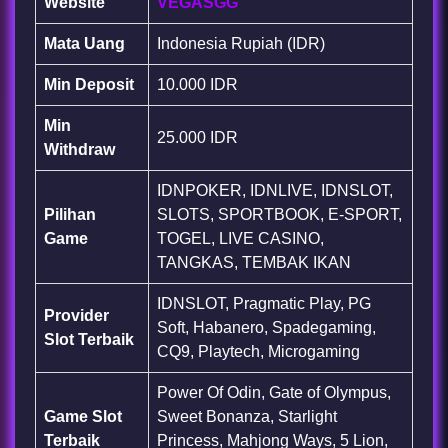
Website
VEGASGG
Mata Uang
Indonesia Rupiah (IDR)
Min Deposit
10.000 IDR
Min
25.000 IDR
Withdraw
IDNPOKER, IDNLIVE, IDNSLOT,
Pilihan
SLOTS, SPORTBOOK, E-SPORT,
Game
TOGEL, LIVE CASINO,
TANGKAS, TEMBAK IKAN
IDNSLOT, Pragmatic Play, PG
Provider
Soft, Habanero, Spadegaming,
Slot Terbaik
CQ9, Playtech, Microgaming
Power Of Odin, Gate of Olympus,
Game Slot
Sweet Bonanza, Starlight
Terbaik
Princess, Mahjong Ways, 5 Lion,